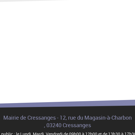
Mairie de Cressanges - 12, rue du Magasin-à-Charbon
, 03240 Cressanges
au public : le Lundi, Mardi, Vendredi de 09h00 à 12h00 et de 13h30 à 17h