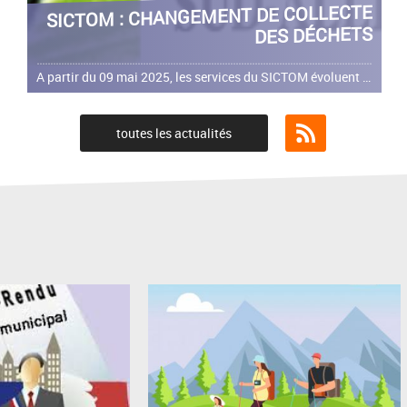
SICTOM : CHANGEMENT DE COLLECTE
DES DÉCHETS
A partir du 09 mai 2025, les services du SICTOM évoluent : collectes tous les 15 jours du bac d'ordures ménagères et du bac jaune, fournitures d'un bac et de sacs transparent pour les ordures ménagères
toutes les actualités
Flux RSS