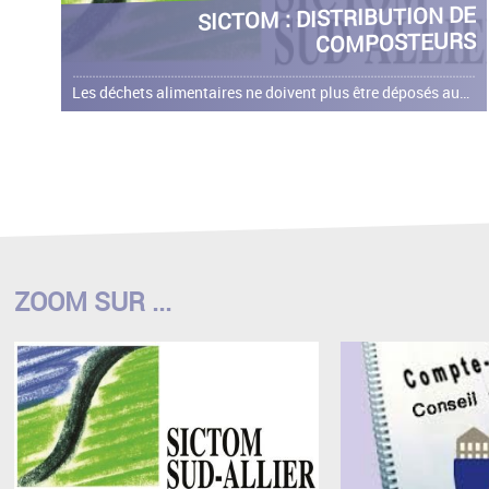
SICTOM : DISTRIBUTION DE
COMPOSTEURS
Les déchets alimentaires ne doivent plus être déposés aux ordures ménagères. Les services du SICTOM Sud-Allier ont relancé une campagne de distribution de kits compostage pour les mois de juin et juillet.
ZOOM SUR ...