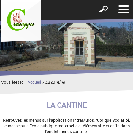
Affic
Afficher
le
le
men
formulaire
de
recherche
Vous êtes ici :
Accueil
>
La cantine
LA CANTINE
Retrouvez les menus sur l'application IntraMuros, rubrique Scolarité,
jeunesse puis Ecole publique maternelle et élémentaire et enfin dans
l'onglet menus cantine.