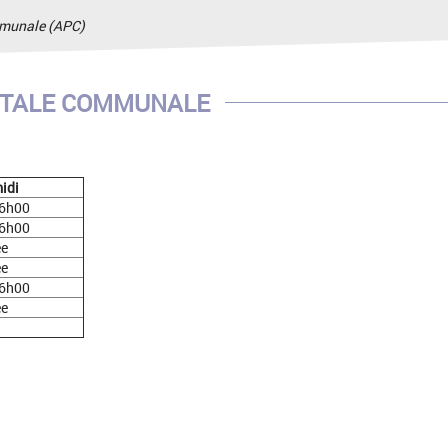
mmunale (APC)
STALE COMMUNALE
idi
16h00
16h00
ée
ée
16h00
ée