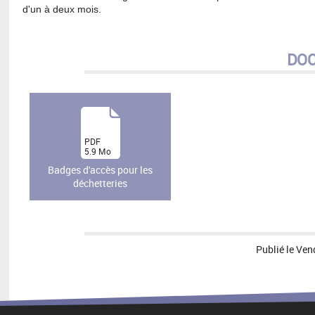
d'un à deux mois.
DO
(
PDF
5.9
Mo
)
Badges d'accès pour les
déchetteries
Publié le
Ven