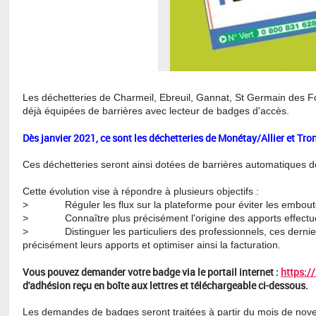
Les déchetteries de Charmeil, Ebreuil, Gannat, St Germain des F
déjà équipées de barrières avec lecteur de badges d'accès.
Dès janvier 2021, ce sont les déchetteries de Monétay/Allier et Tron
Ces déchetteries seront ainsi dotées de barrières automatiques do
Cette évolution vise à répondre à plusieurs objectifs :
> Réguler les flux sur la plateforme pour éviter les emboute
> Connaître plus précisément l'origine des apports effectué
> Distinguer les particuliers des professionnels, ces dernier
précisément leurs apports et optimiser ainsi la facturation.
Vous pouvez demander votre badge via le portail internet :
https:/
d'adhésion reçu en boîte aux lettres et téléchargeable ci-dessous.
Les demandes de badges seront traitées à partir du mois de novem