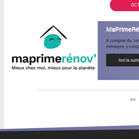
OC
MaPrimeRéno
A compter du 1er
ménages, y compri
lire la suit
<<