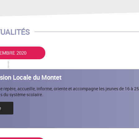
UALITÉS
EMBRE 2020
sion Locale du Montet
 repère, accueille, informe, oriente et accompagne les jeunes de 16 à 25
tis du système scolaire.
e