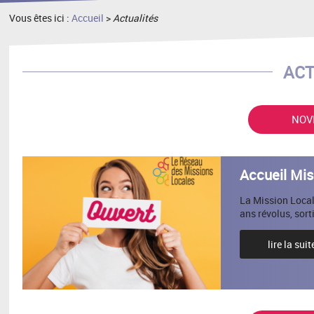
Vous êtes ici :
Accueil
>
Actualités
ACT
NOV
Accueil Mis
La Mission Locale
ans révolus, sor
lire la suit