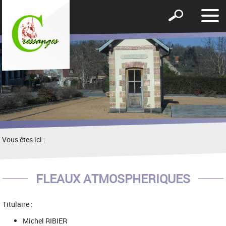
Affic
Afficher
le
le
men
formulaire
de
recherche
Vous êtes ici :
FLEAUX ATMOSPHERIQUES
Titulaire :
Michel RIBIER